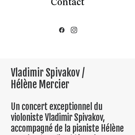
Contact
Date
3 juillet 2025
Horaires
20h
Lieu
Cathédrale Notre-Dame du Puy,
Grasse
Vladimir Spivakov /
Hélène Mercier
Un concert exceptionnel du
violoniste Vladimir Spivakov,
accompagné de la pianiste Hélène