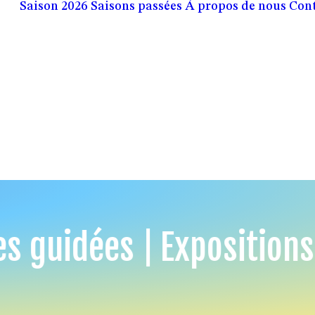
Saison 2026
Saisons passées
À propos de nous
Con
es guidées |
Expositions